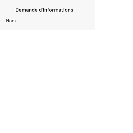
Demande d'informations
Nom
Ajouter
réponse
ici
E-mail
Parlez-nous de votre projet
Envoyer