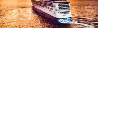
Demande de soumission
Croisières Pour Tous
Spécialistes Croisières
E-mail :
info@croisierespourtous.com
Tél :
(450) 680-2221