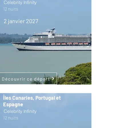
Celebrity Infinity
12 nuits
2 janvier 2027
Découvrir ce départ
Îles Canaries, Portugal et
Espagne
Celebrity Infinity
12 nuits