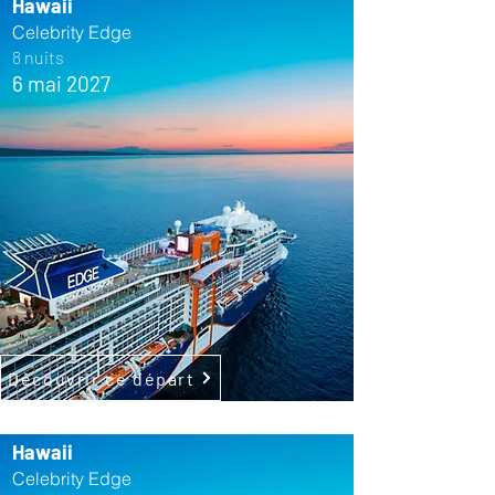
Hawaii
Celebrity Edge
8 nuits
6 mai 2027
Découvrir ce départ
Hawaii
Celebrity Edge