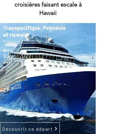
croisières faisant escale à
Hawaii
Transpacifique, Polynésie
et Hawaii
Celebrity Solstice
15 nuits
9 avril 2027
Découvrir ce départ