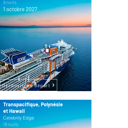
9 nuits
1 octobre 2027
Découvrir ce départ
Transpacifique, Polynésie
et Hawaii
Celebrity Edge
18 nuits