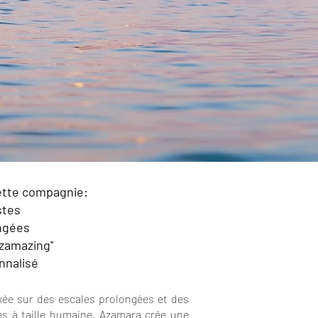
ette compagnie:
stes
ngées
zamazing''
nnalisé
xée sur des escales prolongées et des
es à taille humaine, Azamara crée une