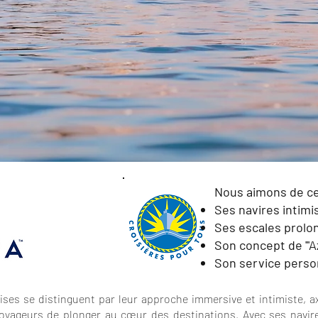
Nous aimons de c
Ses navires intimi
Ses escales prolo
Son concept de '''A
Son service perso
ises se distinguent par leur approche immersive et intimiste, a
voyageurs de plonger au cœur des destinations. Avec ses navir