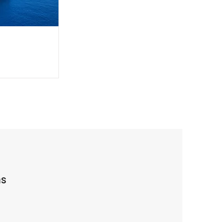
ns
Ajouter
réponse
ici