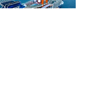
Découvrir ce départ
Croisières Pour Tous
Spécialistes Croisières
E-mail :
info@croisierespourtous.com
Tél :
(450) 680-2221
Québec:
(418) 204-1170
Sans frais:
1-866-680-2221
Permis de l'OPC