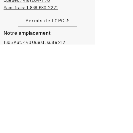
Sans frais:
1-866-680-2221
Permis de l'OPC
Notre emplacement
1605 Aut. 440 Ouest, suite 212
Laval, Québec, Canada
H7L 3W3
Demande d'informations
Nom
Ajouter
réponse
ici