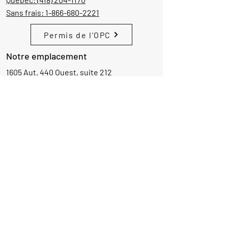
Sans frais:
1-866-680-2221
Permis de l'OPC
Notre emplacement
1605 Aut. 440 Ouest, suite 212
Laval, Québec, Canada
H7L 3W3
Demande d'informations
Nom
Ajouter
réponse
ici