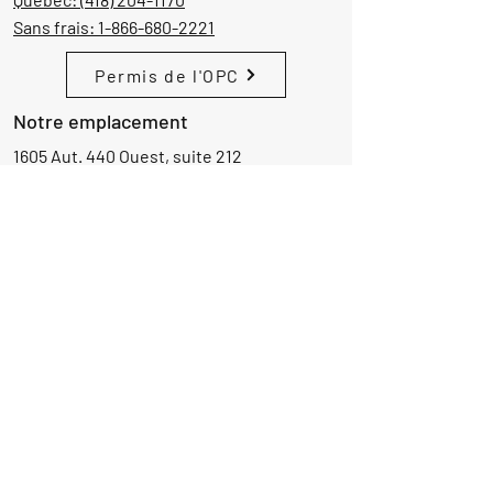
Sans frais:
1-866-680-2221
Permis de l'OPC
Notre emplacement
1605 Aut. 440 Ouest, suite 212
Laval, Québec, Canada
H7L 3W3
Demande d'informations
Nom
Ajouter
réponse
ici