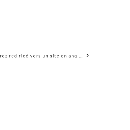
Voir le plan du navire, vous serez redirigé vers un site en anglais