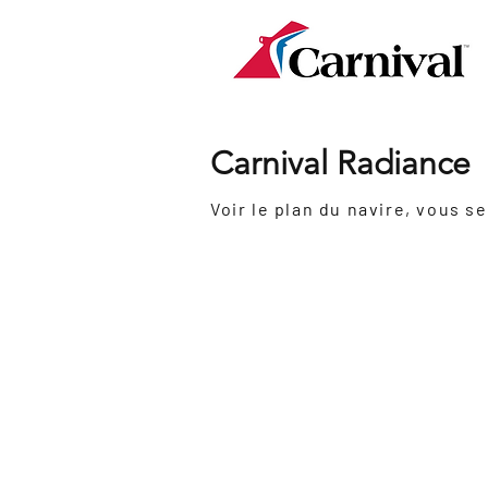
Carnival Radiance
Inauguration:
2000
Dernière
2021
rénovation:
Grosseur
101 500 tonnes
:
Nombre de passagers:
2984