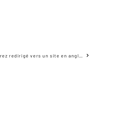
Voir le plan du navire, vous serez redirigé vers un site en anglais