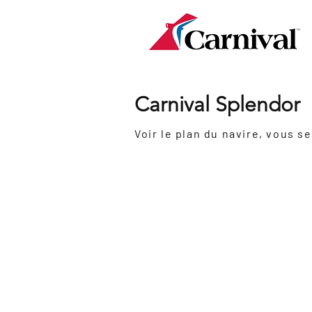
Carnival Splendor
Inauguration:
2008
Dernière
2019
rénovation:
Grosseur
113 300 tonnes
:
Nombre de passagers:
3012