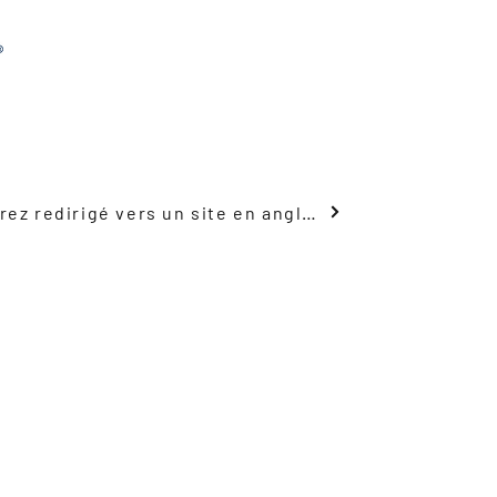
Voir le plan du navire, vous serez redirigé vers un site en anglais