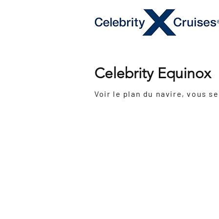
Celebrity Equinox
Inauguration:
2009
Dernière
2019
rénovation:
Grosseur
122 000 tonnes
:
Nombre de passagers:
2852