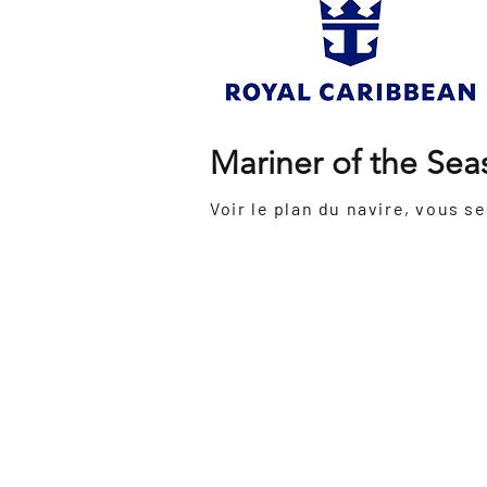
Mariner of the Sea
Inauguration:
2003
Dernière
2018
rénovation:
Grosseur
138 000 tonnes
:
Nombre de passagers:
4000