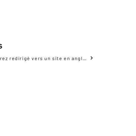
s
Voir le plan du navire, vous serez redirigé vers un site en anglais