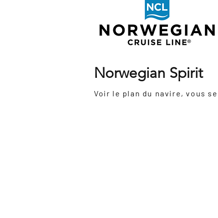
Norwegian Spirit
Inauguration:
1998
Dernière
2022
rénovation:
Grosseur
75 900 tonnes
:
Nombre de passagers:
2032