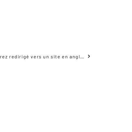
Voir le plan du navire, vous serez redirigé vers un site en anglais