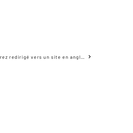
Voir le plan du navire, vous serez redirigé vers un site en anglais