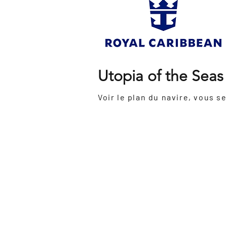
Utopia of the Seas
Inauguration:
2024
Dernière
-
rénovation:
Grosseur
236 860 tonnes
:
Nombre de passagers:
5668