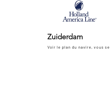
Zuiderdam
Inauguration:
2002
Dernière
2017
rénovation:
Grosseur
82 300 tonnes
:
Nombre de passagers:
1964