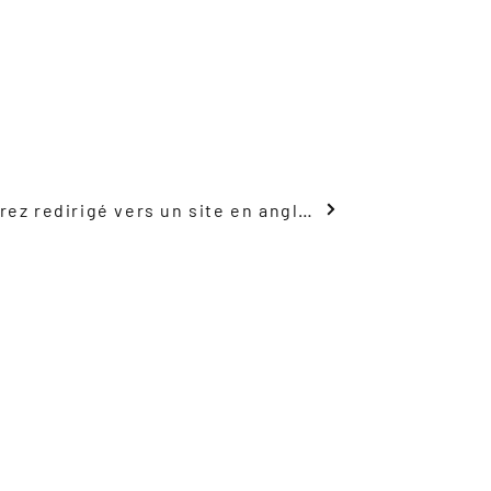
Voir le plan du navire, vous serez redirigé vers un site en anglais