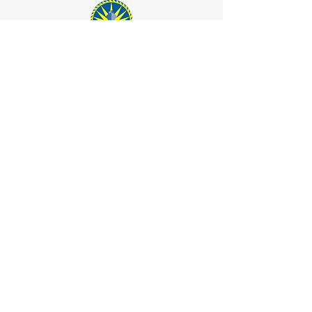
Croisières Pour Tous
Spécialistes Croisières
E-mail :
info@croisierespourtous.com
Tél :
(450) 680-2221
Québec:
(418) 204-1170
Sans frais:
1-866-680-2221
Permis de l'OPC
Notre emplacement
1605 Aut. 440 Ouest, suite 212
Laval, Québec, Canada
H7L 3W3