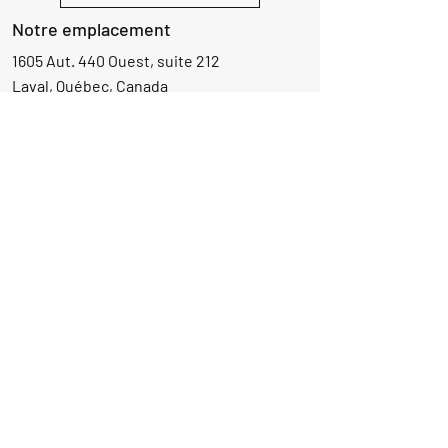
Notre emplacement
1605 Aut. 440 Ouest, suite 212
Laval, Québec, Canada
H7L 3W3
Demande d'informations
Nom
Ajouter
réponse
ici
E-mail
Parlez-nous de votre projet