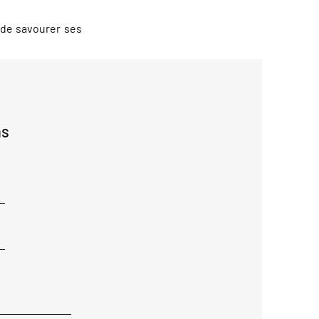
 de savourer ses
ns
Ajouter
réponse
ici