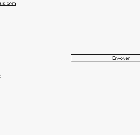
ous.com
Envoyer
é