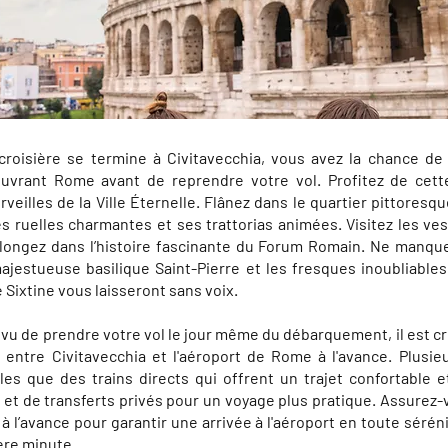
croisière se termine à Civitavecchia, vous avez la chance de
uvrant Rome avant de reprendre votre vol. Profitez de cett
rveilles de la Ville Éternelle. Flânez dans le quartier pittoresq
s ruelles charmantes et ses trattorias animées. Visitez les ve
plongez dans l’histoire fascinante du Forum Romain. Ne manque
majestueuse basilique Saint-Pierre et les fresques inoubliable
 Sixtine vous laisseront sans voix.
évu de prendre votre vol le jour même du débarquement, il est cru
 entre Civitavecchia et l'aéroport de Rome à l'avance. Plusie
lles que des trains directs qui offrent un trajet confortable 
 et de transferts privés pour un voyage plus pratique. Assurez
à l’avance pour garantir une arrivée à l'aéroport en toute séréni
ère minute.