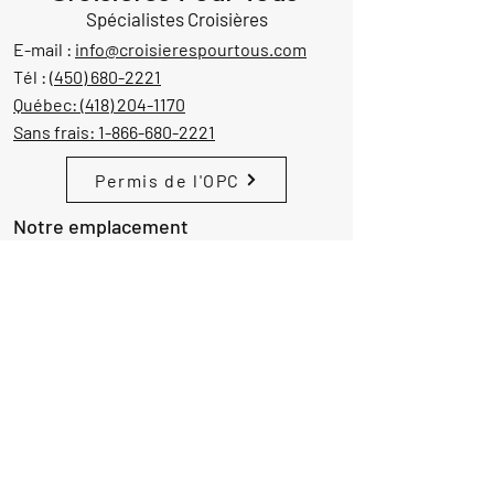
Spécialistes Croisières
E-mail :
info@croisierespourtous.com
Tél :
(450) 680-2221
Québec:
(418) 204-1170
Sans frais:
1-866-680-2221
Permis de l'OPC
Notre emplacement
1605 Aut. 440 Ouest, suite 212
Laval, Québec, Canada
H7L 3W3
Demande d'informations
Nom