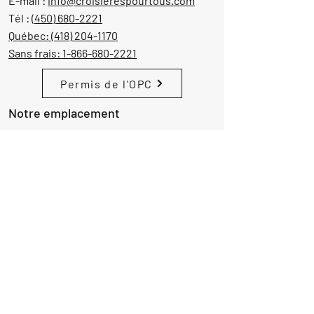
E-mail :
info@croisierespourtous.com
Tél :
(450) 680-2221
Québec:
(418) 204-1170
Sans frais:
1-866-680-2221
Permis de l'OPC
Notre emplacement
1605 Aut. 440 Ouest, suite 212
Laval, Québec, Canada
H7L 3W3
Demande d'informations
Nom
Ajouter
réponse