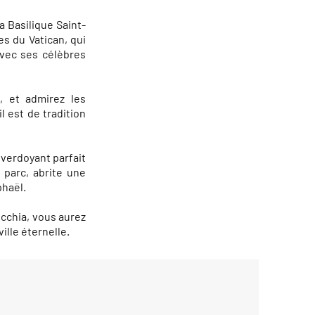
a Basilique Saint-
s du Vatican, qui
avec ses célèbres
, et admirez les
l est de tradition
 verdoyant parfait
parc, abrite une
phaël.
ecchia, vous aurez
ille éternelle.