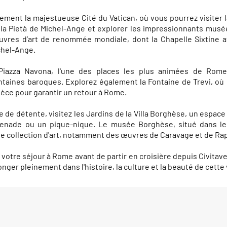
ment la majestueuse Cité du Vatican, où vous pourrez visiter l
 la Pietà de Michel-Ange et explorer les impressionnants musée
uvres d’art de renommée mondiale, dont la Chapelle Sixtine 
chel-Ange.
 Piazza Navona, l'une des places les plus animées de Rome
taines baroques. Explorez également la Fontaine de Trevi, où i
ièce pour garantir un retour à Rome.
 de détente, visitez les Jardins de la Villa Borghèse, un espace
nade ou un pique-nique. Le musée Borghèse, situé dans le 
e collection d'art, notamment des œuvres de Caravage et de Ra
votre séjour à Rome avant de partir en croisière depuis Civitav
onger pleinement dans l'histoire, la culture et la beauté de cette v