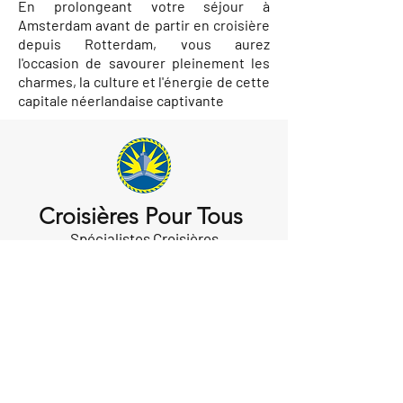
En prolongeant votre séjour à
Amsterdam avant de partir en croisière
depuis Rotterdam, vous aurez
l'occasion de savourer pleinement les
charmes, la culture et l'énergie de cette
capitale néerlandaise captivante
Croisières Pour Tous
Spécialistes Croisières
E-mail :
info@croisierespourtous.com
Tél :
(450) 680-2221
Québec:
(418) 204-1170
Sans frais:
1-866-680-2221
Permis de l'OPC