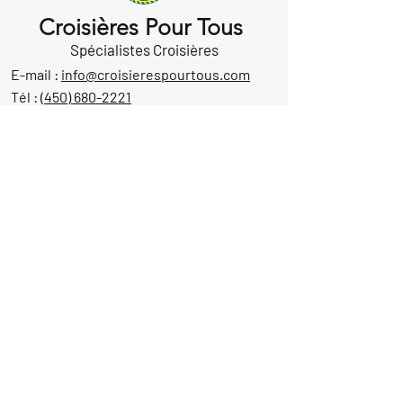
Croisières Pour Tous
Spécialistes Croisières
E-mail :
info@croisierespourtous.com
Tél :
(450) 680-2221
Québec:
(418) 204-1170
Sans frais:
1-866-680-2221
Permis de l'OPC
Notre emplacement
1605 Aut. 440 Ouest, suite 212
Laval, Québec, Canada
H7L 3W3
Demande d'informations