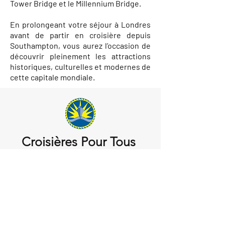
Tower Bridge et le Millennium Bridge.
En prolongeant votre séjour à Londres
avant de partir en croisière depuis
Southampton, vous aurez l’occasion de
découvrir pleinement les attractions
historiques, culturelles et modernes de
cette capitale mondiale.
Croisières Pour Tous
Spécialistes Croisières
E-mail :
info@croisierespourtous.com
Tél :
(450) 680-2221
Québec:
(418) 204-1170
Sans frais:
1-866-680-2221