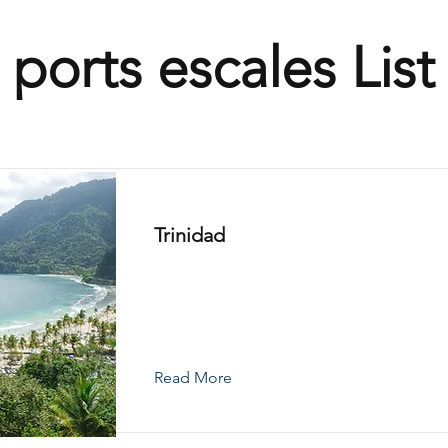
ports escales List
Trinidad
Read More