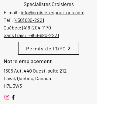
Spécialistes Croisières
E-mail :
info@croisierespourtous.com
Tél :
(450) 680-2221
Québec:
(418) 204-1170
Sans frais:
1-866-680-2221
Permis de l'OPC
Notre emplacement
1605 Aut. 440 Ouest, suite 212
Laval, Québec, Canada
H7L 3W3
Demande d'informations
Nom