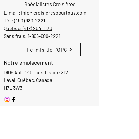
Spécialistes Croisières
E-mail :
info@croisierespourtous.com
Tél :
(450) 680-2221
Québec:
(418) 204-1170
Sans frais:
1-866-680-2221
Permis de l'OPC
Notre emplacement
1605 Aut. 440 Ouest, suite 212
Laval, Québec, Canada
H7L 3W3
Demande d'informations
Nom