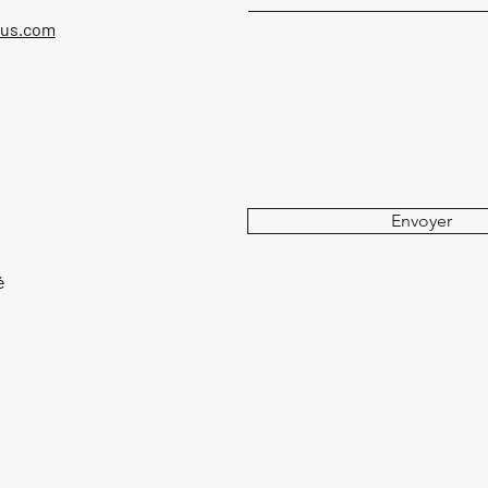
ous.com
Envoyer
é