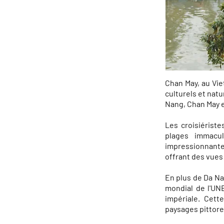
Chan May, au Vie
culturels et natu
Nang, Chan May e
Les croisiérist
plages immacu
impressionnante
offrant des vues 
En plus de Da Nan
mondial de l'UN
impériale. Cett
paysages pittore