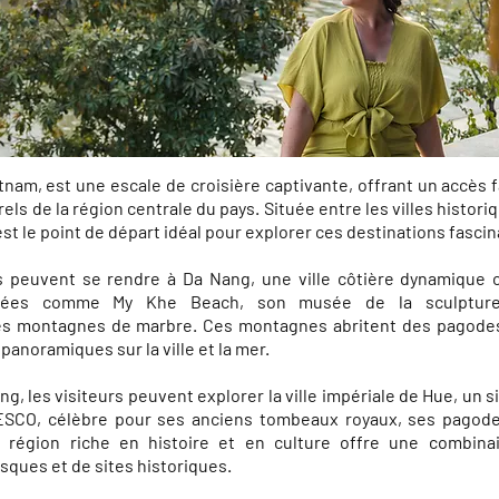
tnam, est une escale de croisière captivante, offrant un accès f
rels de la région centrale du pays. Située entre les villes histor
st le point de départ idéal pour explorer ces destinations fasci
es peuvent se rendre à Da Nang, une ville côtière dynamique
lées comme My Khe Beach, son musée de la sculptur
s montagnes de marbre. Ces montagnes abritent des pagodes
panoramiques sur la ville et la mer.
g, les visiteurs peuvent explorer la ville impériale de Hue, un s
ESCO, célèbre pour ses anciens tombeaux royaux, ses pagodes
e région riche en histoire et en culture offre une combina
sques et de sites historiques.