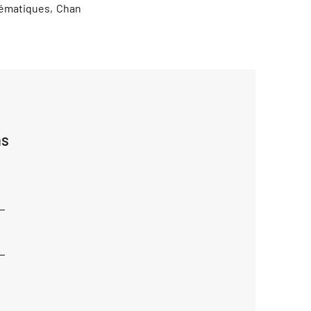
lématiques, Chan
ns
Ajouter
réponse
ici