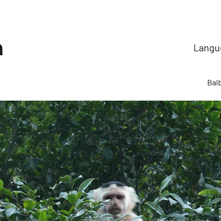
n
Langue
Bal