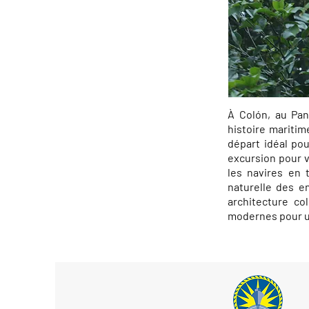
À Colón, au Pan
histoire maritim
départ idéal po
excursion pour v
les navires en 
naturelle des en
architecture co
modernes pour un