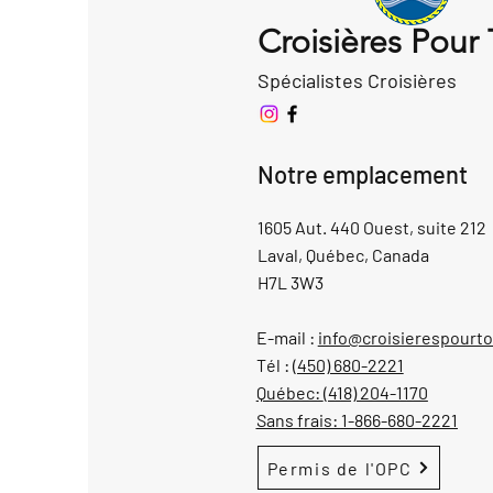
Croisières Pour
Spécialistes Croisières
Notre emplacement
1605 Aut. 440 Ouest, suite 212
Laval, Québec, Canada
H7L 3W3
E-mail :
info@croisierespourt
Tél :
(450) 680-2221
Québec:
(418) 204-1170
Sans frais:
1-866-680-2221
Permis de l'OPC