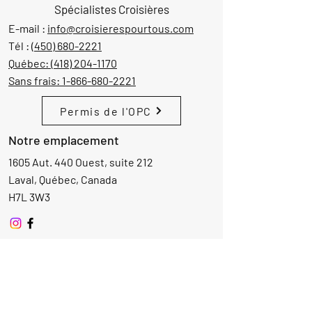
Spécialistes Croisières
E-mail :
info@croisierespourtous.com
Tél :
(450) 680-2221
Québec:
(418) 204-1170
Sans frais:
1-866-680-2221
Permis de l'OPC
Notre emplacement
1605 Aut. 440 Ouest, suite 212
Laval, Québec, Canada
H7L 3W3
Demande d'informations
Nom