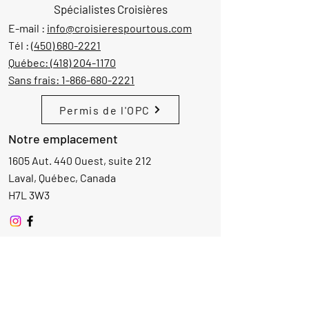
Spécialistes Croisières
E-mail :
info@croisierespourtous.com
Tél :
(450) 680-2221
Québec:
(418) 204-1170
Sans frais:
1-866-680-2221
Permis de l'OPC
Notre emplacement
1605 Aut. 440 Ouest, suite 212
Laval, Québec, Canada
H7L 3W3
Demande d'informations
Nom