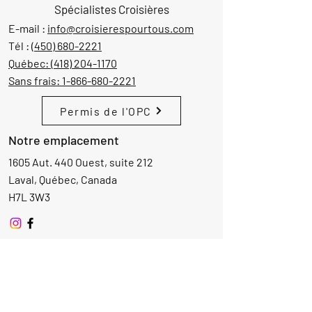
Spécialistes Croisières
E-mail :
info@croisierespourtous.com
Tél :
(450) 680-2221
Québec:
(418) 204-1170
Sans frais:
1-866-680-2221
Permis de l'OPC
Notre emplacement
1605 Aut. 440 Ouest, suite 212
Laval, Québec, Canada
H7L 3W3
Demande d'informations
Nom