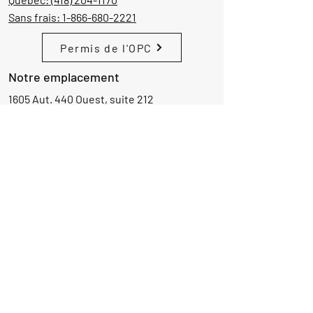
Sans frais:
1-866-680-2221
Permis de l'OPC
Notre emplacement
1605 Aut. 440 Ouest, suite 212
Laval, Québec, Canada
H7L 3W3
Demande d'informations
Nom
Ajouter
réponse
ici