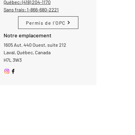
Québec:
(418) 204-1170
Sans frais:
1-866-680-2221
Permis de l'OPC
Notre emplacement
1605 Aut. 440 Ouest, suite 212
Laval, Québec, Canada
H7L 3W3
Demande d'informations
Nom
Ajouter
réponse
ici