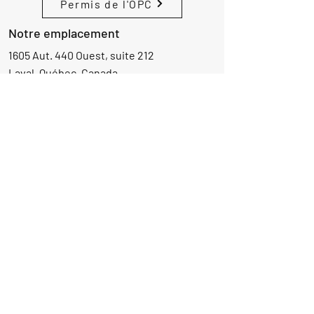
Permis de l'OPC
Notre emplacement
1605 Aut. 440 Ouest, suite 212
Laval, Québec, Canada
H7L 3W3
Demande d'informations
Nom
Ajouter
réponse
ici
E-mail
Parlez-nous de votre projet