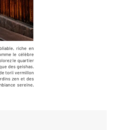
liable, riche en
comme le célèbre
plorez le quartier
oque des geishas.
e torii vermillon
rdins zen et des
mbiance sereine,