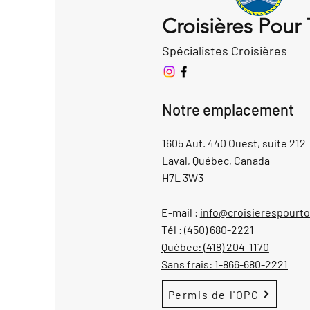
Croisières Pour
Spécialistes Croisières
Notre emplacement
1605 Aut. 440 Ouest, suite 212
Laval, Québec, Canada
H7L 3W3
E-mail :
info@croisierespourt
Tél :
(450) 680-2221
Québec:
(418) 204-1170
Sans frais:
1-866-680-2221
Permis de l'OPC