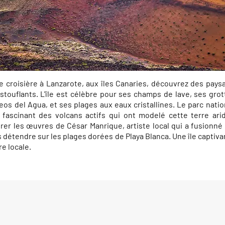
e croisière à Lanzarote, aux îles Canaries, découvrez des pay
touflants. L'île est célèbre pour ses champs de lave, ses gro
 del Agua, et ses plages aux eaux cristallines. Le parc natio
 fascinant des volcans actifs qui ont modelé cette terre ari
er les œuvres de César Manrique, artiste local qui a fusionné 
détendre sur les plages dorées de Playa Blanca. Une île captiva
e locale.