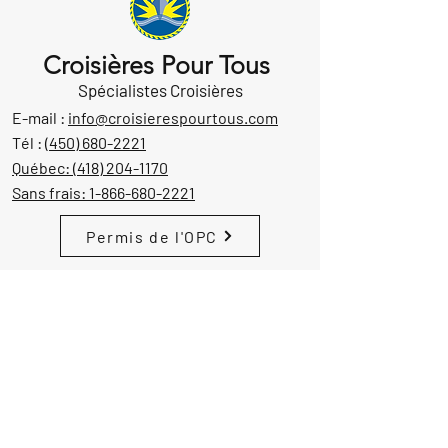
Croisières Pour Tous
Spécialistes Croisières
E-mail :
info@croisierespourtous.com
Tél :
(450) 680-2221
Québec:
(418) 204-1170
Sans frais:
1-866-680-2221
Permis de l'OPC
Notre emplacement
1605 Aut. 440 Ouest, suite 212
Laval, Québec, Canada
H7L 3W3