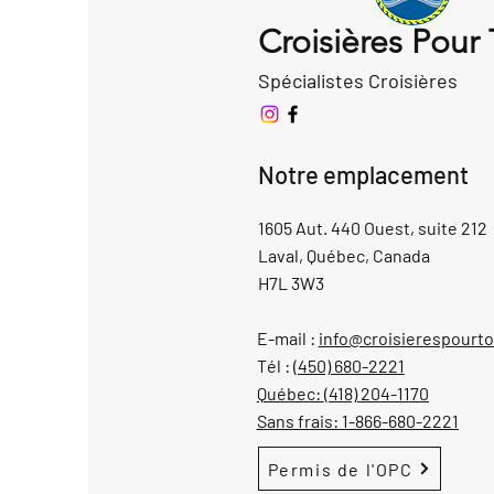
Croisières Pour
Spécialistes Croisières
Notre emplacement
1605 Aut. 440 Ouest, suite 212
Laval, Québec, Canada
H7L 3W3
E-mail :
info@croisierespourt
Tél :
(450) 680-2221
Québec:
(418) 204-1170
Sans frais:
1-866-680-2221
Permis de l'OPC