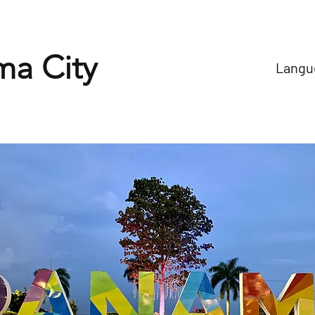
a City
Langue