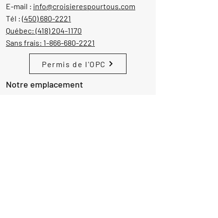
E-mail :
info@croisierespourtous.com
Tél :
(450) 680-2221
Québec:
(418) 204-1170
Sans frais:
1-866-680-2221
Permis de l'OPC
Notre emplacement
1605 Aut. 440 Ouest, suite 212
Laval, Québec, Canada
H7L 3W3
Demande d'informations
Nom
Ajouter
réponse