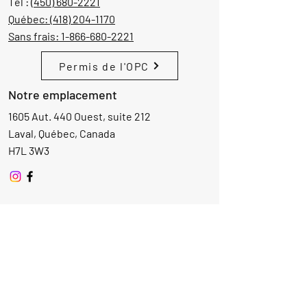
Tél :
(450) 680-2221
Québec:
(418) 204-1170
Sans frais:
1-866-680-2221
Permis de l'OPC
Notre emplacement
1605 Aut. 440 Ouest, suite 212
Laval, Québec, Canada
H7L 3W3
Demande d'informations
Nom
Ajouter
réponse
ici