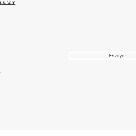
ous.com
Envoyer
é