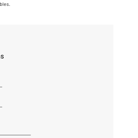
bles.
ns
Ajouter
réponse
ici