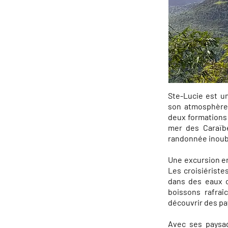
Ste-Lucie est u
son atmosphère 
deux formations
mer des Caraïb
randonnée inoub
Une excursion en
Les croisiériste
dans des eaux c
boissons rafraî
découvrir des pa
Avec ses paysag