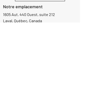
Notre emplacement
1605 Aut. 440 Ouest, suite 212
Laval, Québec, Canada
H7L 3W3
Demande d'informations
Nom
Ajouter
réponse
ici
E-mail
Parlez-nous de votre projet