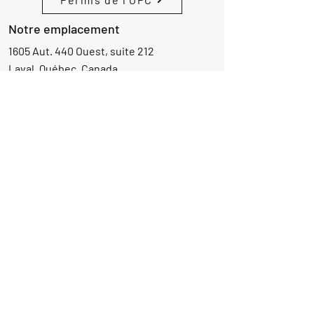
Notre emplacement
1605 Aut. 440 Ouest, suite 212
Laval, Québec, Canada
H7L 3W3
Demande d'informations
Nom
Ajouter
réponse
ici
E-mail
Parlez-nous de votre projet