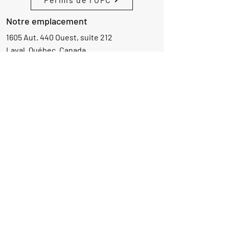
Notre emplacement
1605 Aut. 440 Ouest, suite 212
Laval, Québec, Canada
H7L 3W3
Demande d'informations
Nom
Ajouter
réponse
ici
E-mail
Parlez-nous de votre projet