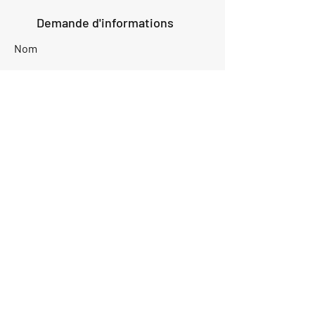
Demande d'informations
Nom
Ajouter
réponse
ici
E-mail
Parlez-nous de votre projet
Envoyer