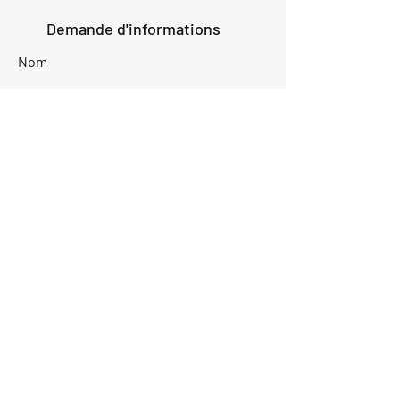
Demande d'informations
Nom
Ajouter
réponse
ici
E-mail
Parlez-nous de votre projet
Envoyer