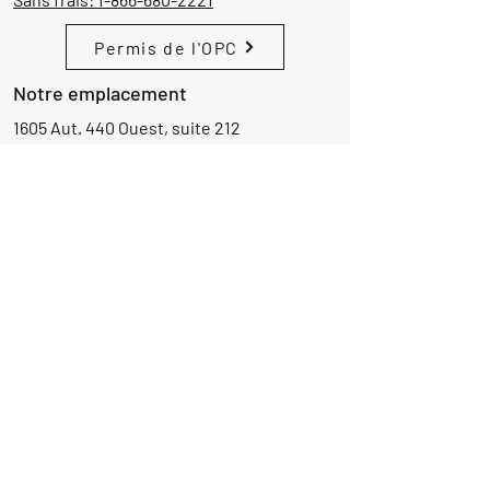
Permis de l'OPC
Notre emplacement
1605 Aut. 440 Ouest, suite 212
Laval, Québec, Canada
H7L 3W3
Demande d'informations
Nom
Ajouter
réponse
ici
E-mail