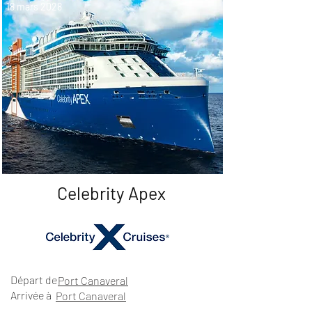
18 mars 2028
Celebrity Apex
Départ de
Port Canaveral
Arrivée à
Port Canaveral