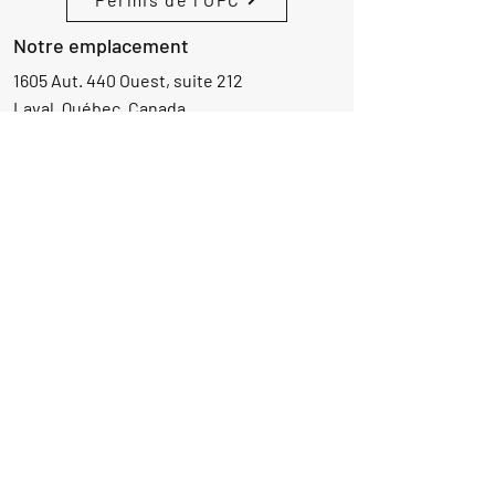
Notre emplacement
1605 Aut. 440 Ouest, suite 212
Laval, Québec, Canada
H7L 3W3
Demande d'informations
Nom
Ajouter
réponse
ici
E-mail
Parlez-nous de votre projet